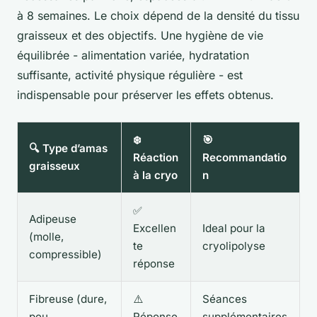
à 8 semaines. Le choix dépend de la densité du tissu
graisseux et des objectifs. Une hygiène de vie
équilibrée - alimentation variée, hydratation
suffisante, activité physique régulière - est
indispensable pour préserver les effets obtenus.
❄️
🎯
🔍 Type d’amas
Réaction
Recommandatio
graisseux
à la cryo
n
✅
Adipeuse
Excellen
Ideal pour la
(molle,
te
cryolipolyse
compressible)
réponse
Fibreuse (dure,
⚠️
Séances
peu
Réponse
supplémentaires