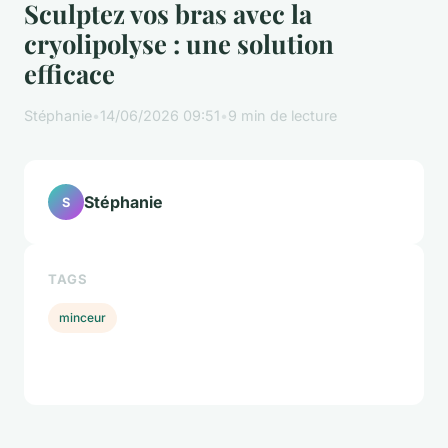
Sculptez vos bras avec la
cryolipolyse : une solution
efficace
Stéphanie
•
14/06/2026 09:51
•
9 min de lecture
Stéphanie
S
TAGS
minceur