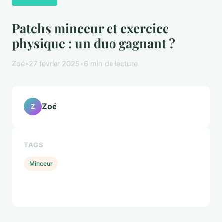
Patchs minceur et exercice
physique : un duo gagnant ?
Zoé
•
27 février 2025
•
6 min de lecture
Zoé
Z
TAGS
Minceur