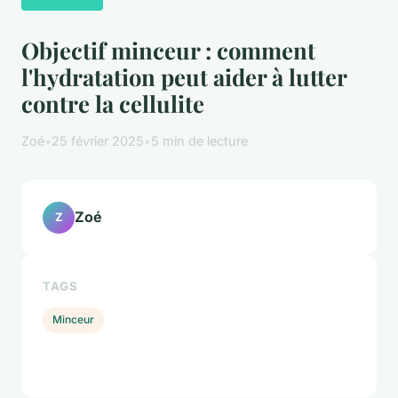
Objectif minceur : comment
l'hydratation peut aider à lutter
contre la cellulite
Zoé
•
25 février 2025
•
5 min de lecture
Zoé
Z
TAGS
Minceur