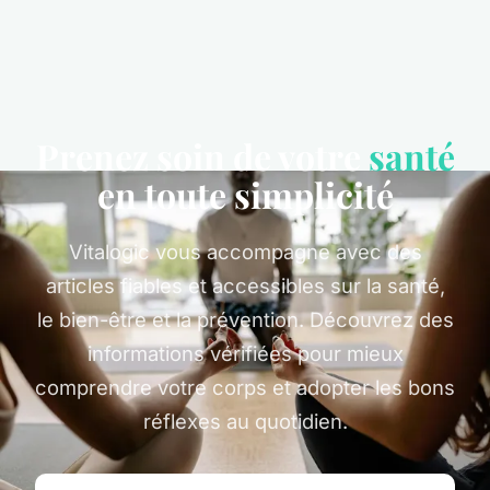
Prenez soin de votre
santé
en toute simplicité
Vitalogic vous accompagne avec des
articles fiables et accessibles sur la santé,
le bien-être et la prévention. Découvrez des
informations vérifiées pour mieux
comprendre votre corps et adopter les bons
réflexes au quotidien.