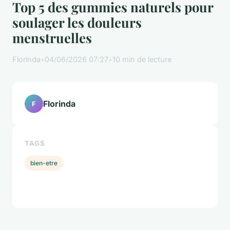
Top 5 des gummies naturels pour
soulager les douleurs
menstruelles
Florinda
•
04/06/2026 07:27
•
10 min de lecture
Florinda
F
TAGS
bien-etre