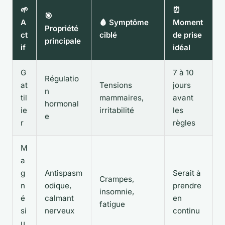
🌱
⏰
🎯
A
🩸 Symptôme
Moment
Propriété
ct
ciblé
de prise
principale
if
idéal
G
7 à 10
Régulatio
at
Tensions
jours
n
til
mammaires,
avant
hormonal
ie
irritabilité
les
e
r
règles
M
a
g
Antispasm
Serait à
Crampes,
n
odique,
prendre
insomnie,
é
calmant
en
fatigue
si
nerveux
continu
u