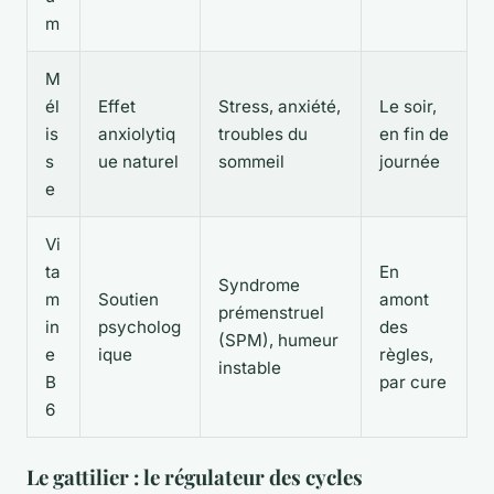
m
M
él
Effet
Stress, anxiété,
Le soir,
is
anxiolytiq
troubles du
en fin de
s
ue naturel
sommeil
journée
e
Vi
ta
En
Syndrome
m
Soutien
amont
prémenstruel
in
psycholog
des
(SPM), humeur
e
ique
règles,
instable
B
par cure
6
Le gattilier : le régulateur des cycles