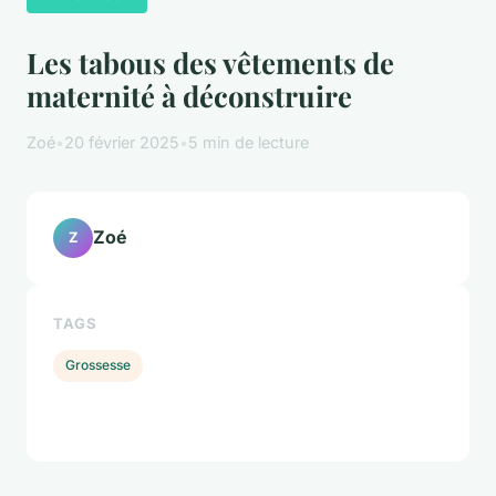
Les tabous des vêtements de
maternité à déconstruire
Zoé
•
20 février 2025
•
5 min de lecture
Zoé
Z
TAGS
Grossesse